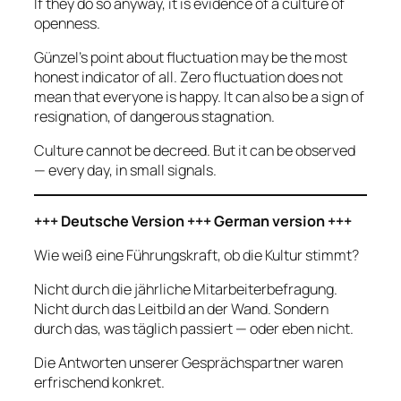
If they do so anyway, it is evidence of a culture of
openness.
Günzel’s point about fluctuation may be the most
honest indicator of all. Zero fluctuation does not
mean that everyone is happy. It can also be a sign of
resignation, of dangerous stagnation.
Culture cannot be decreed. But it can be observed
— every day, in small signals.
+++ Deutsche Version +++ German version +++
Wie weiß eine Führungskraft, ob die Kultur stimmt?
Nicht durch die jährliche Mitarbeiterbefragung.
Nicht durch das Leitbild an der Wand. Sondern
durch das, was täglich passiert — oder eben nicht.
Die Antworten unserer Gesprächspartner waren
erfrischend konkret.