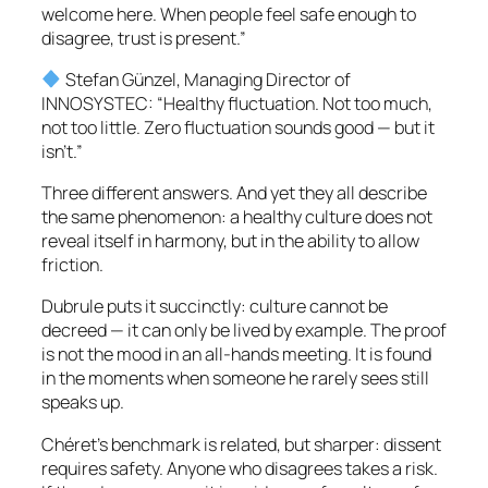
welcome here. When people feel safe enough to
disagree, trust is present.”
Stefan Günzel, Managing Director of
INNOSYSTEC: “Healthy fluctuation. Not too much,
not too little. Zero fluctuation sounds good — but it
isn’t.”
Three different answers. And yet they all describe
the same phenomenon: a healthy culture does not
reveal itself in harmony, but in the ability to allow
friction.
Dubrule puts it succinctly: culture cannot be
decreed — it can only be lived by example. The proof
is not the mood in an all-hands meeting. It is found
in the moments when someone he rarely sees still
speaks up.
Chéret’s benchmark is related, but sharper: dissent
requires safety. Anyone who disagrees takes a risk.