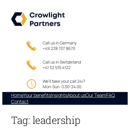
Skip
to
content
Call us in Germany
+49 228 707 8670
Call us in Switzerland
+41 32 510 4122
We’ll take your call 24/7
Mon-Sun: 0.00-24.00
Home
Your benefits
Insights
About us
Our Team
FAQ
Contact
Tag:
leadership