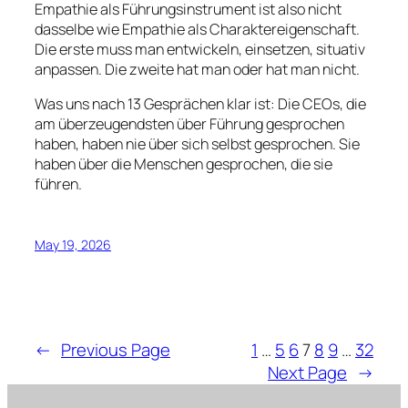
Empathie als Führungsinstrument ist also nicht
dasselbe wie Empathie als Charaktereigenschaft.
Die erste muss man entwickeln, einsetzen, situativ
anpassen. Die zweite hat man oder hat man nicht.
Was uns nach 13 Gesprächen klar ist: Die CEOs, die
am überzeugendsten über Führung gesprochen
haben, haben nie über sich selbst gesprochen. Sie
haben über die Menschen gesprochen, die sie
führen.
May 19, 2026
←
Previous Page
1
…
5
6
7
8
9
…
32
Next Page
→