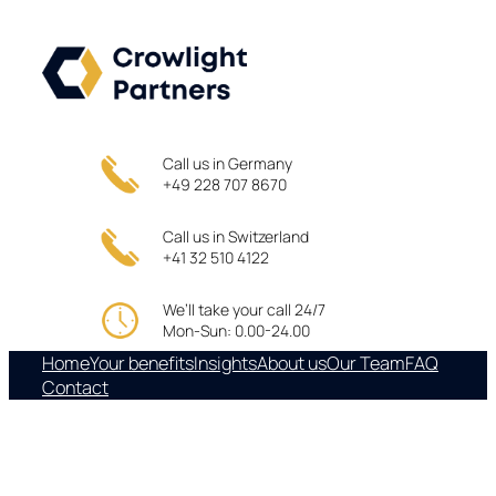
Skip
to
content
Call us in Germany
+49 228 707 8670
Call us in Switzerland
+41 32 510 4122
We’ll take your call 24/7
Mon-Sun: 0.00-24.00
Home
Your benefits
Insights
About us
Our Team
FAQ
Contact