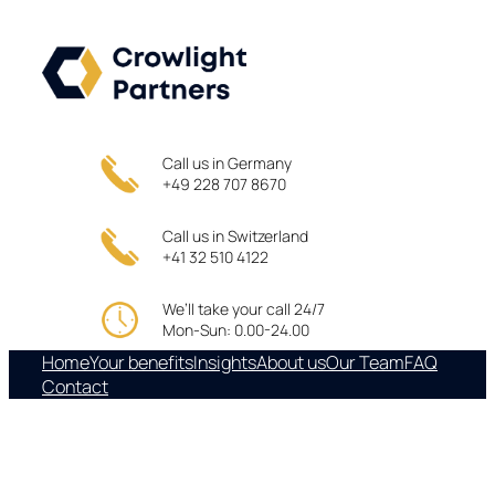
Skip
to
content
Call us in Germany
+49 228 707 8670
Call us in Switzerland
+41 32 510 4122
We’ll take your call 24/7
Mon-Sun: 0.00-24.00
Home
Your benefits
Insights
About us
Our Team
FAQ
Contact